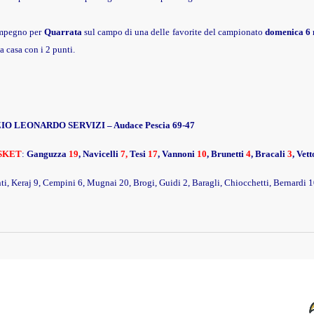
mpegno per
Quarrata
sul campo di una delle favorite del campionato
domenica 6
 a casa con i 2 punti.
O LEONARDO SERVIZI – Audace Pescia 69-47
SKET
:
Ganguzza
19
, Navicelli
7,
Tesi
17
, Vannoni
10
, Brunetti
4
, Bracali
3
, Vett
nti, Keraj 9, Cempini 6, Mugnai 20, Brogi, Guidi 2, Baragli, Chiocchetti, Bernardi 1