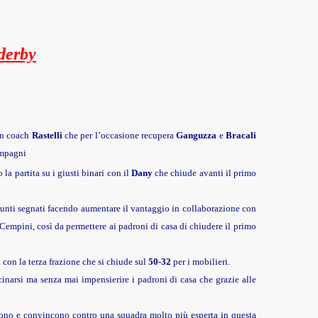
d
erby
n coach
Rastelli
che per l’occasione recupera
Ganguzza
e
Bracali
ompagni
la partita su i giusti binari con il
Dany
che chiude avanti il primo
unti segnati facendo aumentare il vantaggio in collaborazione con
Cempini, così da permettere ai padroni di casa di chiudere il primo
i
con la terza frazione che si chiude sul
50-32
per i mobilieri.
cinarsi ma senza mai im
p
ensierire i padroni di casa che grazie alle
ono e convincono con
tro una squadra molto più esperta in questa