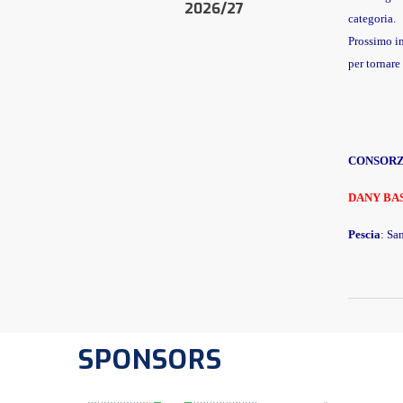
2026/27
categoria.
Prossimo i
per tornare
CONSORZI
DANY BA
Pescia
: Sa
SPONSORS