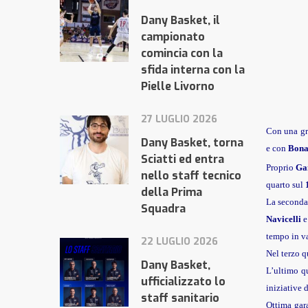
Dany Basket, il
campionato
comincia con la
sfida interna con la
Pielle Livorno
27 LUGLIO 2026
Con una gr
Dany Basket, torna
e con
Bona
Sciatti ed entra
Proprio
Ga
nello staff tecnico
quarto sul
della Prima
La seconda
Squadra
Navicelli
e
tempo in v
22 LUGLIO 2026
Nel terzo q
Dany Basket,
L’ultimo q
ufficializzato lo
iniziative 
staff sanitario
Ottima gara