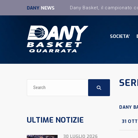
DANY
NEWS
SOCIETA’
SER
DANY B
ULTIME NOTIZIE
31 OTT
30 LUGLIO 2026