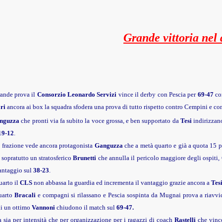
Grande vittoria nel 
ande prova il
Consorzio Leonardo Servizi
vince il derby con Pescia per
69-47
co
ri
ancora ai box la squadra sfodera una prova di tutto rispetto contro Cempini e c
nguzza
che pronti via fa subito la voce grossa, e ben supportato da
Tesi
indirizzano 
19-12
.
 frazione vede ancora protagonista
Ganguzza
che a metà quarto e già a quota 15 p
 sopratutto un stratosferico
Brunetti
che annulla il pericolo maggiore degli ospiti, 
antaggio sul
38-23
.
uarto il
CLS
non abbassa la guardia ed incrementa il vantaggio grazie ancora a
Tes
uarto
Bracali
e compagni si rilassano e Pescia sospinta da Mugnai prova a riavvi
di un ottimo
Vannoni
chiudono il match sul
69-47.
 sia per intensità che per organizzazione per i ragazzi di coach
Rastelli
che vinc