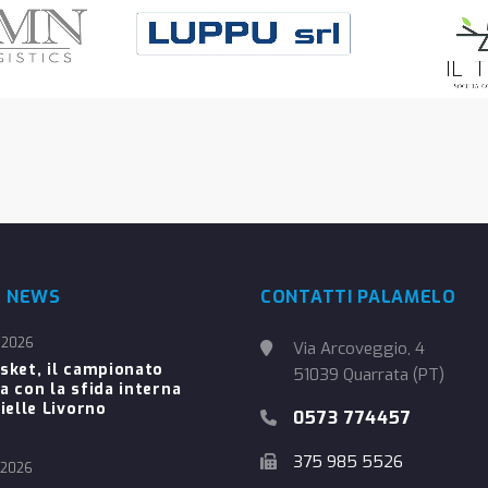
E NEWS
CONTATTI PALAMELO
 2026
Via Arcoveggio, 4
sket, il campionato
51039 Quarrata (PT)
a con la sfida interna
ielle Livorno
0573 774457
375 985 5526
 2026