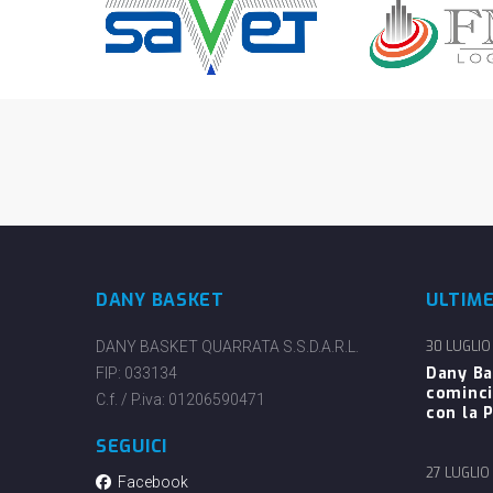
DANY BASKET
ULTIM
DANY BASKET QUARRATA S.S.D.A.R.L.
30 LUGLIO
Dany Ba
FIP: 033134
cominci
C.f. / P.iva: 01206590471
con la P
SEGUICI
27 LUGLIO
Facebook