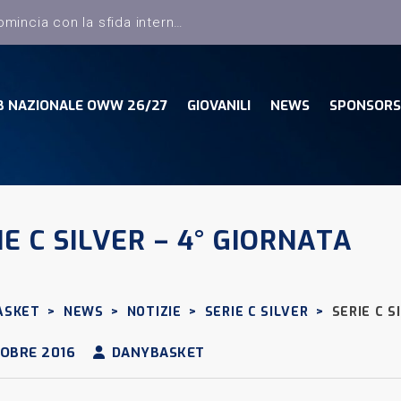
Dany Basket, il campionato comincia con la sfida interna con la Pielle Livorno
B NAZIONALE OWW 26/27
GIOVANILI
NEWS
SPONSORS
IE C SILVER – 4° GIORNATA
ASKET
>
NEWS
>
NOTIZIE
>
SERIE C SILVER
>
SERIE C S
OBRE 2016
DANYBASKET