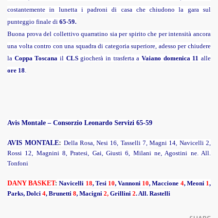
costantemente in lunetta i padroni di casa che chiudono la gara sul
punteggio finale di
65-59.
Buona prova del collettivo quarratino sia per spirito che per intensità ancora
una volta contro con una squadra di categoria superiore,
adesso per chiudere
la
Coppa Toscana
il
CLS
giocherà in trasferta a
Vaiano domenica 11
alle
ore 18
.
Avis Montale –
Consorzio Leonardo Servizi 65-59
AVIS MONTALE
:
Della Rosa, Nesi 16, Tasselli 7, Magni 14, Navicelli 2,
Rossi 12, Magnini 8, Pratesi, Gai, Giusti 6, Milani ne, Agostini ne. All.
Tonfoni
DANY
BASKET
:
Navicelli
18
, Tesi
10
, Vannoni
10
, Maccione
4
, Meoni
1
,
Parks, Dolci
4
, Brunetti
8
, Macigni
2,
Grillini
2
. All. Rastelli