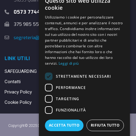
51039 Quarrata (PT)
Questo sito web utilizza
cookie
0573 774457
Utilizziamo i cookie per personalizzare
contenuti, annunci e per analizzare il nostro
375 985 5526
traffico. Condividiamo inoltre informazioni
sul tuo utilizzo del nostro sito con i nostri
segreteria@danybasket.it
partner pubblicitari e di analisi che
potrebbero combinarle con altre
informazioni che hai fornito loro o che
hanno raccolto dal tuo utilizzo dei loro
LINK UTILI
servizi.
Leggi di più
SAFEGUARDING
STRETTAMENTE NECESSARI
Contatti
PERFORMANCE
Privacy Policy
TARGETING
Cookie Policy
FUNZIONALITÀ
ACCETTA TUTTO
RIFIUTA TUTTO
Copyright© 2025 DANY BASKET QUARRATA S.S.D.A.R.L. -
Privacy Policy
-
Cookie Policy