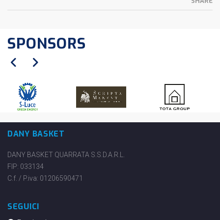
SHARE
SPONSORS
DANY BASKET
DANY BASKET QUARRATA S.S.D.A.R.L.
FIP: 033134
C.f. / P.iva: 01206590471
SEGUICI