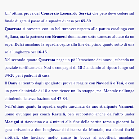
Un’ ottima prova del
Consorzio Leonardo Servizi
che però deve cedere sul
finale di gara il passo alla squadra di casa per
65-59
.
Quarrata
si presenta con un bel turnover rispetto alla partita casalinga con
Agliana, ma la partenza con
Brunetti
dominatore sotto canestro aiutato da un
super
Dolci
mandano la squadra ospite alla fine del primo quarto sotto di una
sola lunghezza per
16-15.
Nel secondo quarto
Quarrata
paga un pò
l’emozione dei nuovi, subendo un
parziale terrificante da Nesi e compagni di
18-5
andando al riposo lungo sul
34-20
per i padroni di casa.
Il
Dany
al rientro dagli spogliatoi prova a reagire con
Navicelli
e Tesi,
e con
un parziale iniziale di 10 a zero ricuce un lo strappo, ma Montale riallunga
chiudendo la terza frazione sul
47-34
.
Nell’ultimo quarto la squadra ospite trascinata da uno straripante
Vannoni
,
uomo ovunque per coach
Rastelli
, ben supportato anche dall’altro under
Macigni
si riavvicina e a 4 minuti alla fine della partita torna a giocarsi la
gara arrivando a due lunghezze di distanza da Montale, ma alcuni fischi
arbitrali, che lasciano molto amaro in bocca ai mobilieri, mandano