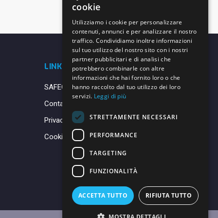
cookie
Utilizziamo i cookie per personalizzare
contenuti, annunci e per analizzare il nostro
traffico. Condividiamo inoltre informazioni
sul tuo utilizzo del nostro sito con i nostri
partner pubblicitari e di analisi che
LINK UTILI
potrebbero combinarle con altre
informazioni che hai fornito loro o che
SAFEGUARDING
hanno raccolto dal tuo utilizzo dei loro
servizi.
Leggi di più
Contatti
STRETTAMENTE NECESSARI
Privacy Policy
PERFORMANCE
Cookie Policy
TARGETING
FUNZIONALITÀ
ACCETTA TUTTO
RIFIUTA TUTTO
MOSTRA DETTAGLI