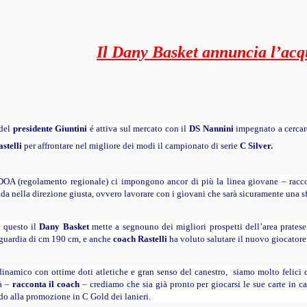
Il Dany Basket annuncia l’acq
 del
presidente Giuntini
é attiva sul mercato con il
DS Nannini
impegnato a cercar
stelli
per affrontare nel migliore dei modi il campionato di serie
C Silver.
OA (regolamento regionale) ci impongono ancor di più la linea giovane – racco
da nella direzione giusta, ovvero lavorare con i giovani che sarà sicuramente una sfi
r questo il
Dany Basket
mette a segnouno dei migliori prospetti dell’area prates
 guardia di cm 190 cm, e anche
coach Rastelli
ha voluto salutare il nuovo giocatore 
inamico con ottime doti atletiche e gran senso del canestro, siamo molto felici d
à –
racconta il coach
– crediamo che sia già pronto per giocarsi le sue carte in 
o alla promozione in C Gold dei lanieri.