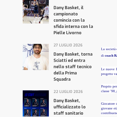
Dany Basket, il
campionato
comincia con la
sfida interna con la
Pielle Livorno
27 LUGLIO 2026
La società
Dany Basket, torna
di
coach Ra
Sciatti ed entra
nello staff tecnico
Le nuove D
della Prima
progetto va
Squadra
Proprio pe
classe ’98,
22 LUGLIO 2026
Dany Basket,
Giocatore d
ufficializzato lo
giovane et
staff sanitario
contribuend