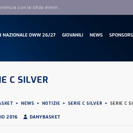
Dany Basket, il campionato comincia con la sfida interna con la Pielle Livorno
B NAZIONALE OWW 26/27
GIOVANILI
NEWS
SPONSORS
IE C SILVER
ASKET
>
NEWS
>
NOTIZIE
>
SERIE C SILVER
>
SERIE C S
IO 2016
DANYBASKET