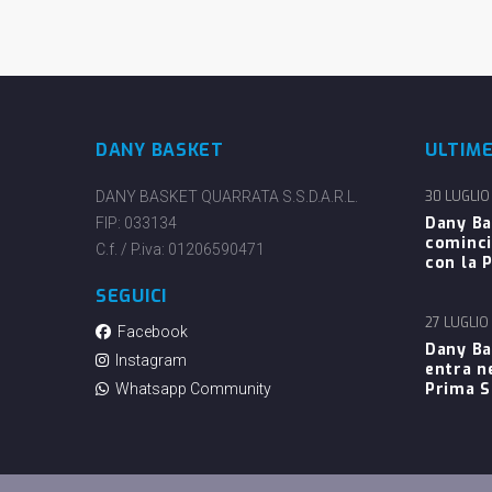
DANY BASKET
ULTIM
DANY BASKET QUARRATA S.S.D.A.R.L.
30 LUGLIO
Dany Ba
FIP: 033134
cominci
C.f. / P.iva: 01206590471
con la P
SEGUICI
27 LUGLIO
Facebook
Dany Ba
Instagram
entra n
Prima 
Whatsapp Community