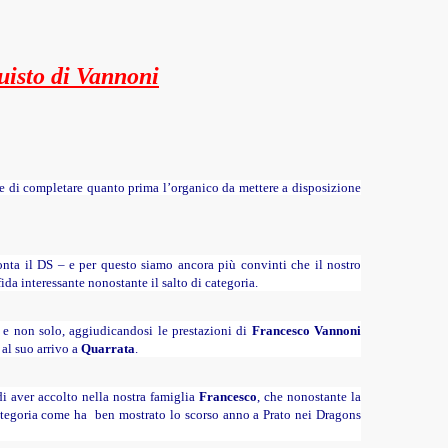
uisto di Vannoni
e di completa
re quanto prima l’organico da mettere a disposizione
nta il DS – e per
questo siamo ancora più convinti che il nostro
da interessante nonostante il salto di categoria.
e e non solo, aggiudicandosi le prestazioni di
Francesco Vannoni
al suo arrivo a
Quarrata
.
i aver accolto nella nostra famiglia
Francesco
, che nonostante la
categoria come ha ben mostrato lo scorso anno a Prato nei Dragons