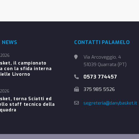
E NEWS
CONTATTI PALAMELO
 2026
Via Arcoveggio, 4
sket, il campionato
51039 Quarrata (PT)
a con la sfida interna
ielle Livorno
0573 774457
375 985 5526
 2026
sket, torna Sciatti ed
segreteria@danybasket.it
ello staff tecnico della
Squadra