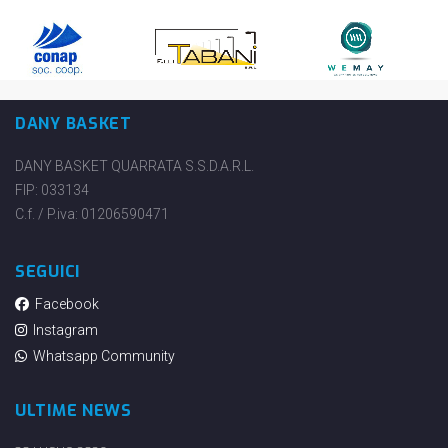
DANY BASKET
DANY BASKET QUARRATA S.S.D.A.R.L.
FIP: 033134
C.f. / P.iva: 01206590471
SEGUICI
Facebook
Instagram
Whatsapp Community
ULTIME NEWS