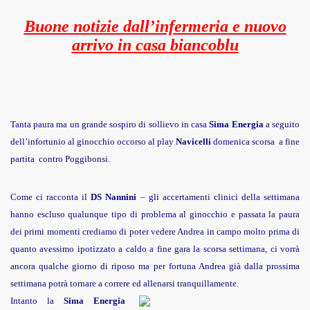
Buone notizie dall’infermeria e nuovo
arrivo in casa biancoblu
Tanta paura ma un grande sospiro di sollievo in casa
Sima Energia
a seguito
dell’infortunio al ginocchio occorso al play
Navicel
li
domenica scorsa a fine
partita contro Poggibonsi.
Come ci racconta il
DS Nannini
– gli accertamenti clinici della settimana
hanno escluso qualunque tipo di problema al ginocchio e passata la paura
dei primi momenti crediamo di poter vedere Andrea in campo molto prima di
quanto avessimo ipotizzato a caldo a fine gara la scorsa settimana, ci v
orrà
ancora qualche giorno di riposo ma per fortuna Andrea già dalla
prossima
settimana potrà tornare a correre ed allenarsi tra
nquillament
e.
Intanto la
Sima Energia