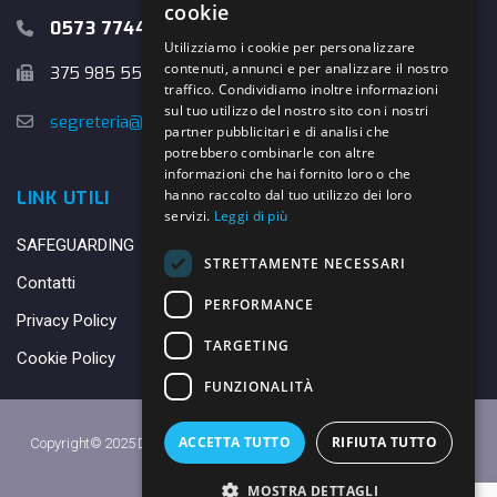
cookie
0573 774457
Utilizziamo i cookie per personalizzare
contenuti, annunci e per analizzare il nostro
375 985 5526
traffico. Condividiamo inoltre informazioni
sul tuo utilizzo del nostro sito con i nostri
segreteria@danybasket.it
partner pubblicitari e di analisi che
potrebbero combinarle con altre
informazioni che hai fornito loro o che
hanno raccolto dal tuo utilizzo dei loro
LINK UTILI
servizi.
Leggi di più
SAFEGUARDING
STRETTAMENTE NECESSARI
Contatti
PERFORMANCE
Privacy Policy
TARGETING
Cookie Policy
FUNZIONALITÀ
ACCETTA TUTTO
RIFIUTA TUTTO
Copyright© 2025 DANY BASKET QUARRATA S.S.D.A.R.L. -
Privacy Policy
-
Cookie Policy
MOSTRA DETTAGLI