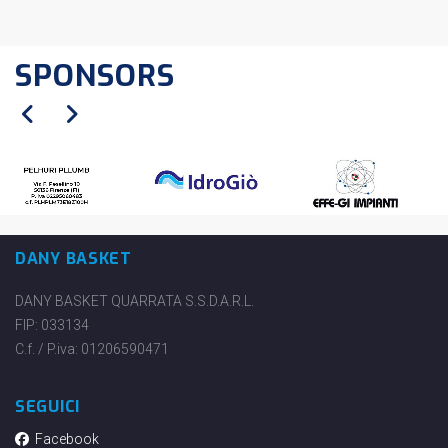
SPONSORS
DANY BASKET
DANY BASKET QUARRATA S.S.D.A.R.L.
FIP: 033134
C.f. / P.iva: 01206590471
SEGUICI
Facebook