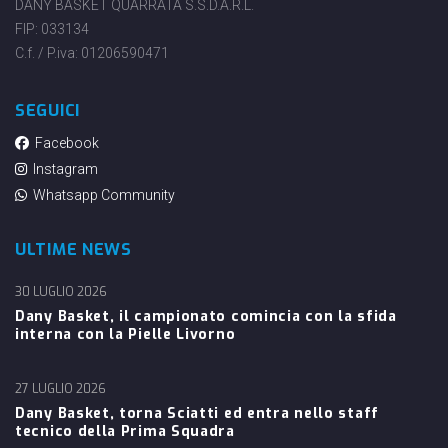
DANY BASKET QUARRATA S.S.D.A.R.L.
FIP: 033134
C.f. / P.iva: 01206590471
SEGUICI
Facebook
Instagram
Whatsapp Community
ULTIME NEWS
30 LUGLIO 2026
Dany Basket, il campionato comincia con la sfida
interna con la Pielle Livorno
27 LUGLIO 2026
Dany Basket, torna Sciatti ed entra nello staff
tecnico della Prima Squadra