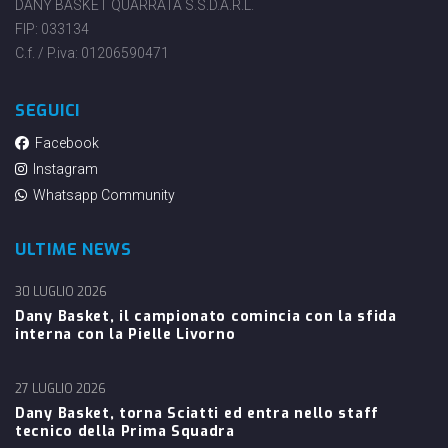
DANY BASKET QUARRATA S.S.D.A.R.L.
FIP: 033134
C.f. / P.iva: 01206590471
SEGUICI
Facebook
Instagram
Whatsapp Community
ULTIME NEWS
30 LUGLIO 2026
Dany Basket, il campionato comincia con la sfida
interna con la Pielle Livorno
27 LUGLIO 2026
Dany Basket, torna Sciatti ed entra nello staff
tecnico della Prima Squadra