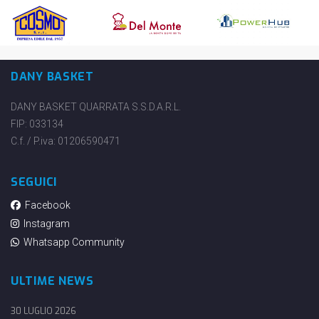
DANY BASKET
DANY BASKET QUARRATA S.S.D.A.R.L.
FIP: 033134
C.f. / P.iva: 01206590471
SEGUICI
Facebook
Instagram
Whatsapp Community
ULTIME NEWS
30 LUGLIO 2026