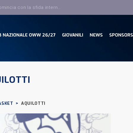
Dany Basket, torna Sciatti ed entra nello staff tecnico della Prima Squadra
B NAZIONALE OWW 26/27
GIOVANILI
NEWS
SPONSORS
ILOTTI
ASKET
>
AQUILOTTI