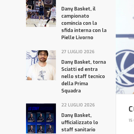
Dany Basket, il
campionato
comincia con la
sfida interna con la
Pielle Livorno
27 LUGLIO 2026
Dany Basket, torna
Sciatti ed entra
nello staff tecnico
della Prima
Squadra
22 LUGLIO 2026
C
Dany Basket,
15
ufficializzato lo
staff sanitario