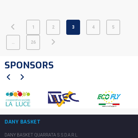
1
2
3
4
5
…
26
SPONSORS
DANY BASKET
DANY BASKET QUARRATA S.S.D.A.R.L.