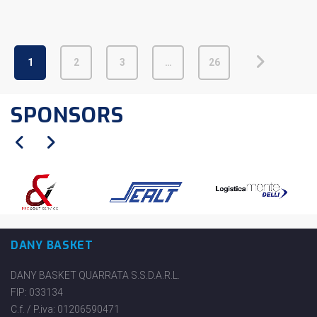
1
2
3
…
26
SPONSORS
DANY BASKET
DANY BASKET QUARRATA S.S.D.A.R.L.
FIP: 033134
C.f. / P.iva: 01206590471