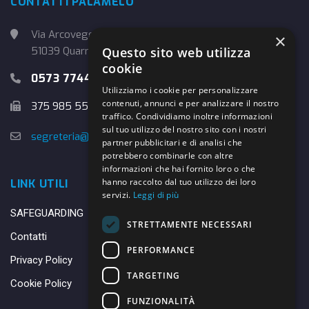
CONTATTI PALAMELO
Via Arcoveggio, 4
×
51039 Quarrata (PT)
Questo sito web utilizza
cookie
0573 774457
Utilizziamo i cookie per personalizzare
contenuti, annunci e per analizzare il nostro
375 985 5526
traffico. Condividiamo inoltre informazioni
sul tuo utilizzo del nostro sito con i nostri
segreteria@danybasket.it
partner pubblicitari e di analisi che
potrebbero combinarle con altre
informazioni che hai fornito loro o che
hanno raccolto dal tuo utilizzo dei loro
LINK UTILI
servizi.
Leggi di più
SAFEGUARDING
STRETTAMENTE NECESSARI
Contatti
PERFORMANCE
Privacy Policy
TARGETING
Cookie Policy
FUNZIONALITÀ