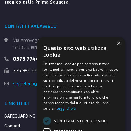
tecnico della Prima Squadra
CONTATTI PALAMELO
Via Arcoveggio, 4
×
51039 Quarrata (PT)
Questo sito web utilizza
cookie
0573 774457
Utilizziamo i cookie per personalizzare
contenuti, annunci e per analizzare il nostro
375 985 5526
traffico. Condividiamo inoltre informazioni
sul tuo utilizzo del nostro sito con i nostri
segreteria@danybasket.it
partner pubblicitari e di analisi che
potrebbero combinarle con altre
informazioni che hai fornito loro o che
hanno raccolto dal tuo utilizzo dei loro
LINK UTILI
servizi.
Leggi di più
SAFEGUARDING
STRETTAMENTE NECESSARI
Contatti