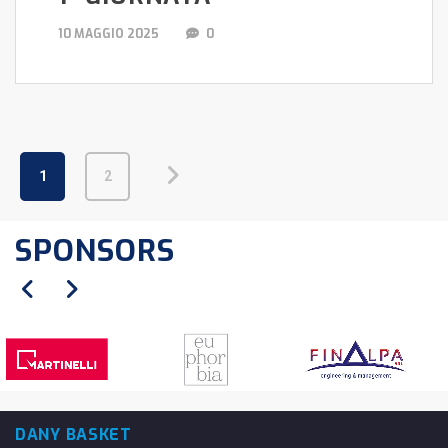
10 MAGGIO 2025
0
1
2
SPONSORS
DANY BASKET