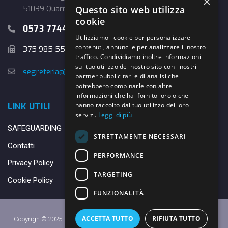
×
Questo sito web utilizza
51039 Quarrata (PT)
cookie
0573 774457
Utilizziamo i cookie per personalizzare
contenuti, annunci e per analizzare il nostro
375 985 5526
traffico. Condividiamo inoltre informazioni
sul tuo utilizzo del nostro sito con i nostri
segreteria@danybasket.it
partner pubblicitari e di analisi che
potrebbero combinarle con altre
informazioni che hai fornito loro o che
hanno raccolto dal tuo utilizzo dei loro
LINK UTILI
servizi.
Leggi di più
SAFEGUARDING
STRETTAMENTE NECESSARI
Contatti
PERFORMANCE
Privacy Policy
TARGETING
Cookie Policy
FUNZIONALITÀ
ACCETTA TUTTO
RIFIUTA TUTTO
Copyright© 2025 DANY BASKET QUARRATA S.S.D.A.R.L. -
Privacy Policy
-