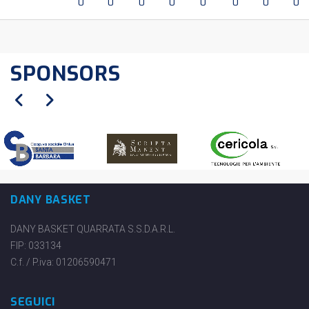
0
0
0
0
0
0
0
0
SPONSORS
DANY BASKET
DANY BASKET QUARRATA S.S.D.A.R.L.
FIP: 033134
C.f. / P.iva: 01206590471
SEGUICI