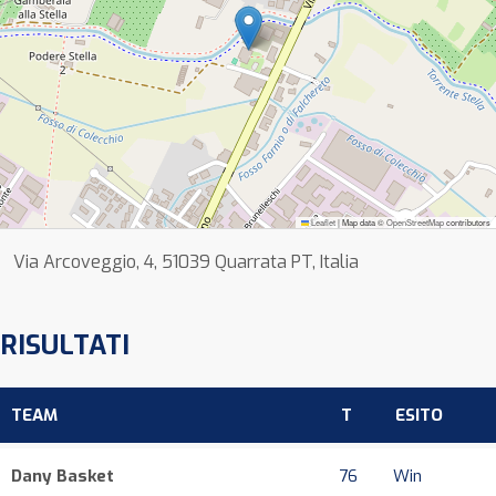
Leaflet
|
Map data ©
OpenStreetMap
contributors
Via Arcoveggio, 4, 51039 Quarrata PT, Italia
RISULTATI
TEAM
T
ESITO
Dany Basket
76
Win