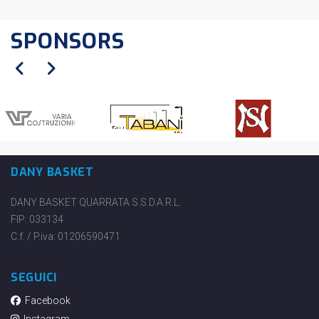
SPONSORS
DANY BASKET
DANY BASKET QUARRATA S.S.D.A.R.L.
FIP: 033134
C.f. / P.iva: 01206590471
SEGUICI
Facebook