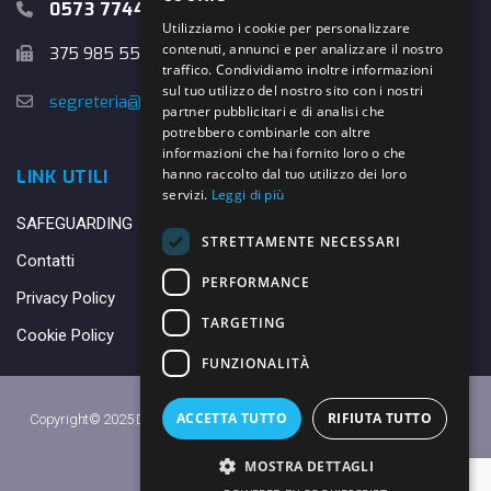
0573 774457
Utilizziamo i cookie per personalizzare
contenuti, annunci e per analizzare il nostro
375 985 5526
traffico. Condividiamo inoltre informazioni
sul tuo utilizzo del nostro sito con i nostri
segreteria@danybasket.it
partner pubblicitari e di analisi che
potrebbero combinarle con altre
informazioni che hai fornito loro o che
hanno raccolto dal tuo utilizzo dei loro
LINK UTILI
servizi.
Leggi di più
SAFEGUARDING
STRETTAMENTE NECESSARI
Contatti
PERFORMANCE
Privacy Policy
TARGETING
Cookie Policy
FUNZIONALITÀ
ACCETTA TUTTO
RIFIUTA TUTTO
Copyright© 2025 DANY BASKET QUARRATA S.S.D.A.R.L. -
Privacy Policy
-
Cookie Policy
MOSTRA DETTAGLI
Made with ♥ by
Daniele