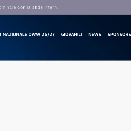
Dany Basket, il campionato comincia con la sfida interna con la Pielle Livorno
B NAZIONALE OWW 26/27
GIOVANILI
NEWS
SPONSORS