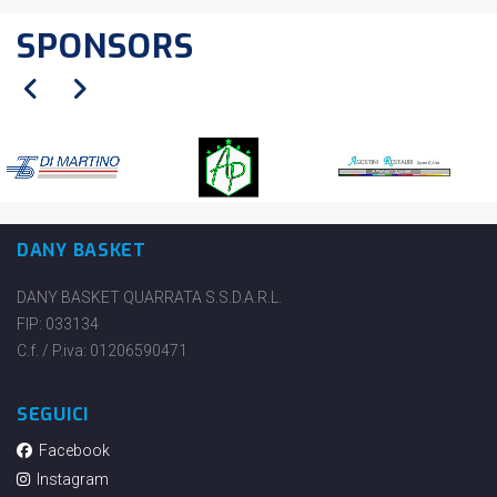
SPONSORS
DANY BASKET
DANY BASKET QUARRATA S.S.D.A.R.L.
FIP: 033134
C.f. / P.iva: 01206590471
SEGUICI
Facebook
Instagram