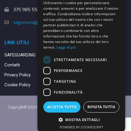
Utilizziamo i cookie per personalizzare
contenuti, annunci e per analizzare il nostro
375 985 5526
traffico. Condividiamo inoltre informazioni
sul tuo utilizzo del nostro sito con i nostri
segreteria@danybasket.it
partner pubblicitari e di analisi che
potrebbero combinarle con altre
informazioni che hai fornito loro o che
hanno raccolto dal tuo utilizzo dei loro
LINK UTILI
servizi.
Leggi di più
SAFEGUARDING
STRETTAMENTE NECESSARI
Contatti
PERFORMANCE
Privacy Policy
TARGETING
Cookie Policy
FUNZIONALITÀ
ACCETTA TUTTO
RIFIUTA TUTTO
Copyright© 2025 DANY BASKET QUARRATA S.S.D.A.R.L. -
Privacy Policy
-
Cookie Policy
MOSTRA DETTAGLI
Made with ♥ by
Daniele
POWERED BY COOKIESCRIPT