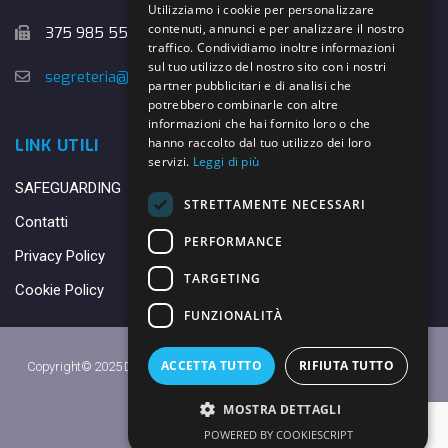
Utilizziamo i cookie per personalizzare
contenuti, annunci e per analizzare il nostro
375 985 5526
traffico. Condividiamo inoltre informazioni
sul tuo utilizzo del nostro sito con i nostri
segreteria@danybasket.it
partner pubblicitari e di analisi che
potrebbero combinarle con altre
informazioni che hai fornito loro o che
hanno raccolto dal tuo utilizzo dei loro
LINK UTILI
servizi.
Leggi di più
SAFEGUARDING
STRETTAMENTE NECESSARI
Contatti
PERFORMANCE
Privacy Policy
TARGETING
Cookie Policy
FUNZIONALITÀ
ACCETTA TUTTO
RIFIUTA TUTTO
Copyright© 2025 DANY BASKET QUARRATA S.S.D.A.R.L. -
Privacy Policy
-
Cookie Policy
MOSTRA DETTAGLI
Made with ♥ by
Daniele
POWERED BY COOKIESCRIPT