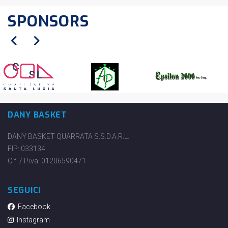
SPONSORS
DANY BASKET
DANY BASKET QUARRATA S.S.D.A.R.L.
FIP: 033134
C.f. / P.iva: 01206590471
SEGUICI
Facebook
Instagram