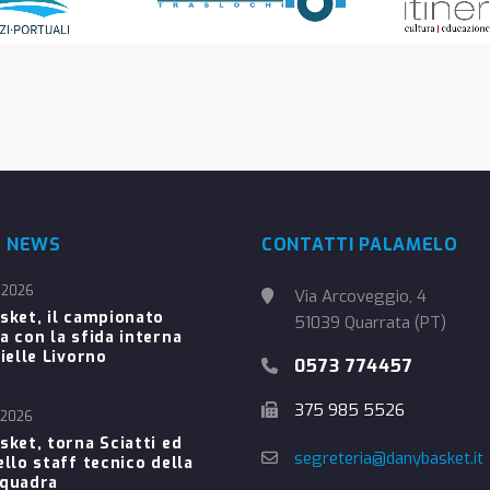
E NEWS
CONTATTI PALAMELO
 2026
Via Arcoveggio, 4
sket, il campionato
51039 Quarrata (PT)
a con la sfida interna
ielle Livorno
0573 774457
375 985 5526
 2026
sket, torna Sciatti ed
segreteria@danybasket.it
ello staff tecnico della
Squadra