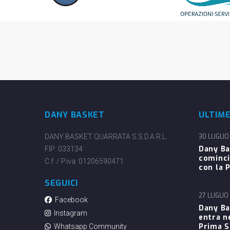
DANY BASKET
ULTIM
DANY BASKET QUARRATA S.S.D.A.R.L.
30 LUGLIO
Dany Ba
FIP: 033134
cominci
C.f. / P.iva: 01206590471
con la P
SEGUICI
27 LUGLIO
Facebook
Dany Ba
Instagram
entra n
Prima 
Whatsapp Community