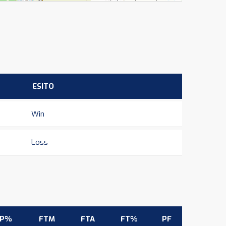
ESITO
Win
Loss
3P%
FTM
FTA
FT%
PF