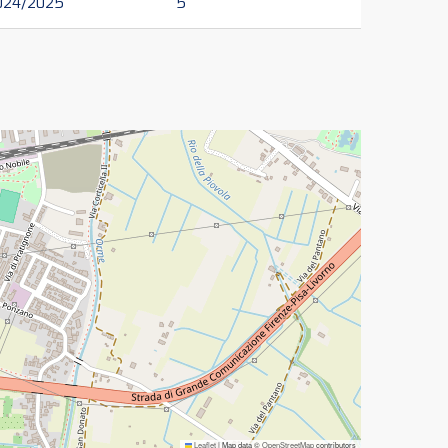
024/2025
5
Leaflet
|
Map data ©
OpenStreetMap
contributors