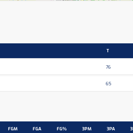
T
76
65
FGM
FGA
FG%
3PM
3PA