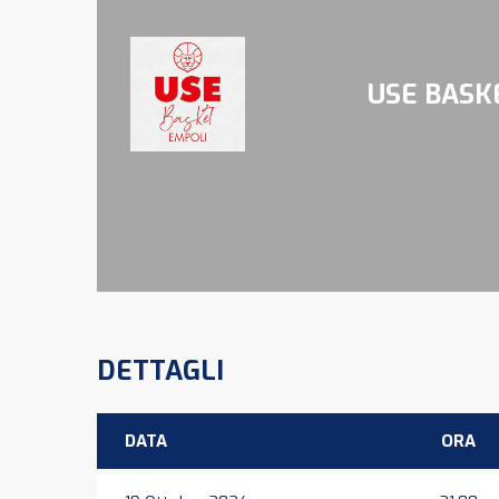
USE BASK
DETTAGLI
DATA
ORA