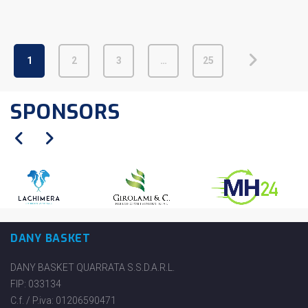
1
2
3
…
25
SPONSORS
DANY BASKET
DANY BASKET QUARRATA S.S.D.A.R.L.
FIP: 033134
C.f. / P.iva: 01206590471