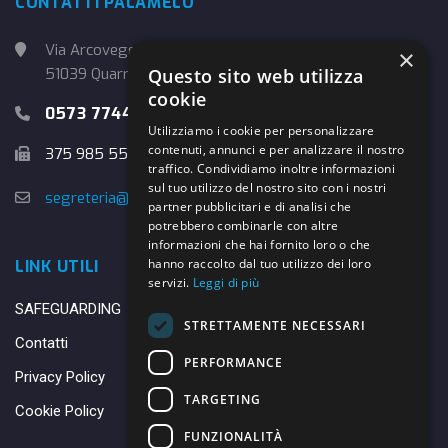
CONTATTI PALAMELO
Via Arcoveggio, 4
×
51039 Quarrata (PT)
Questo sito web utilizza
cookie
0573 774457
Utilizziamo i cookie per personalizzare
contenuti, annunci e per analizzare il nostro
375 985 5526
traffico. Condividiamo inoltre informazioni
sul tuo utilizzo del nostro sito con i nostri
segreteria@danybasket.it
partner pubblicitari e di analisi che
potrebbero combinarle con altre
informazioni che hai fornito loro o che
hanno raccolto dal tuo utilizzo dei loro
LINK UTILI
servizi.
Leggi di più
SAFEGUARDING
STRETTAMENTE NECESSARI
Contatti
PERFORMANCE
Privacy Policy
TARGETING
Cookie Policy
FUNZIONALITÀ