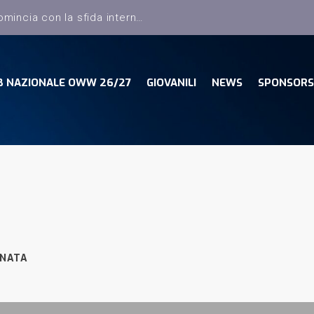
Dany Basket, il campionato comincia con la sfida interna con la Pielle Livorno
B NAZIONALE OWW 26/27
GIOVANILI
NEWS
SPONSORS
RNATA