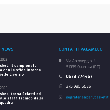
E NEWS
CONTATTI PALAMELO
 2026
Via Arcoveggio, 4
sket, il campionato
51039 Quarrata (PT)
a con la sfida interna
ielle Livorno
0573 774457
375 985 5526
 2026
sket, torna Sciatti ed
segreteria@danybasket.it
ello staff tecnico della
Squadra