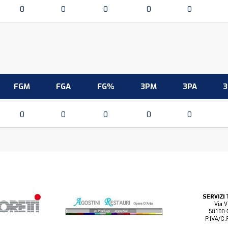
0
0
0
0
0
FGM
FGA
FG%
3PM
3PA
0
0
0
0
0