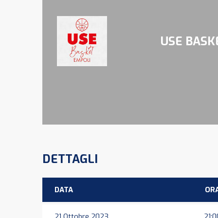
USE BASK
DETTAGLI
DATA
OR
21 Ottobre 2023
21:0