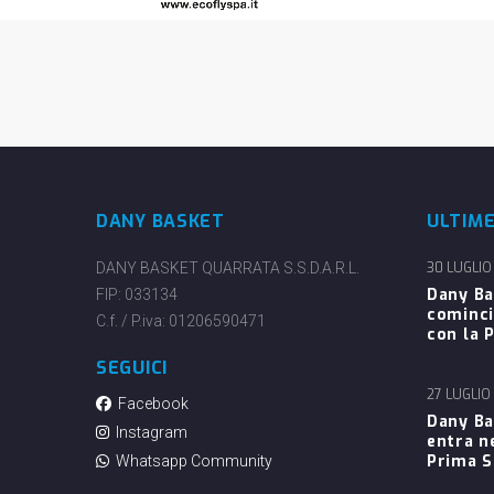
DANY BASKET
ULTIM
DANY BASKET QUARRATA S.S.D.A.R.L.
30 LUGLIO
Dany Ba
FIP: 033134
cominci
C.f. / P.iva: 01206590471
con la P
SEGUICI
27 LUGLIO
Facebook
Dany Ba
Instagram
entra n
Prima 
Whatsapp Community