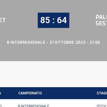
PAL
85 : 64
ET
SES
B INTERREGIONALE - 21 OTTOBRE 2023 - 21:00
A
CAMPIONATO
STAG
0
B INTERREGIONALE
2023/