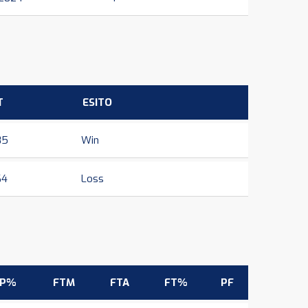
T
ESITO
85
Win
64
Loss
3P%
FTM
FTA
FT%
PF