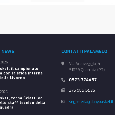
E NEWS
CONTATTI PALAMELO
 2026
Via Arcoveggio, 4
sket, il campionato
51039 Quarrata (PT)
a con la sfida interna
ielle Livorno
0573 774457
375 985 5526
 2026
sket, torna Sciatti ed
segreteria@danybasket.it
ello staff tecnico della
Squadra