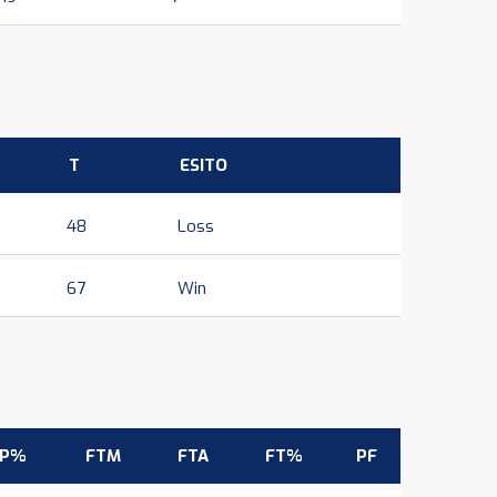
T
ESITO
48
Loss
67
Win
3P%
FTM
FTA
FT%
PF