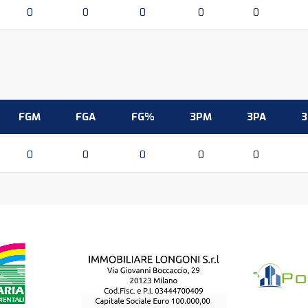
0
0
0
0
0
FGM
FGA
FG%
3PM
3PA
0
0
0
0
0