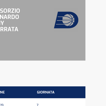
SORZIO
NARDO
NY
RRATA
ONE
GIORNATA
19
7