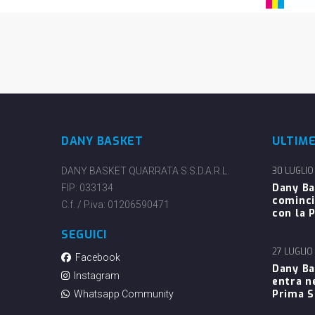
DANY BASKET
ULTIM
DANY BASKET QUARRATA S.S.D.A.R.L.
30 LUGLIO
Dany Ba
FIP: 033134
cominci
C.f. / P.iva: 01206590471
con la P
SEGUICI
27 LUGLIO
Facebook
Dany Ba
Instagram
entra n
Prima 
Whatsapp Community