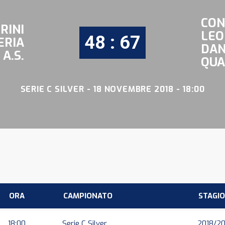
CON
RINI
LEO
48 : 67
ERIA
DA
A.S.
QUA
SERIE C SILVER - 18 NOVEMBRE 2018 - 18:00
ORA
CAMPIONATO
STAGI
18:00
Serie C Silver
2018/20