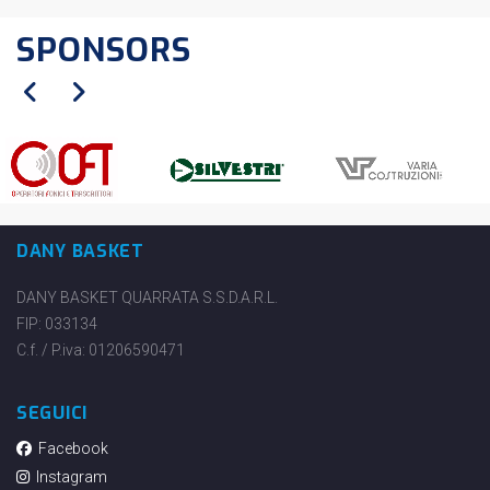
SPONSORS
DANY BASKET
DANY BASKET QUARRATA S.S.D.A.R.L.
FIP: 033134
C.f. / P.iva: 01206590471
SEGUICI
Facebook
Instagram