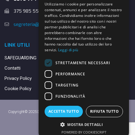
Utilizziamo i cookie per personalizzare
contenuti, annunci e per analizzare il nostro
375 985 5526
traffico. Condividiamo inoltre informazioni
sul tuo utilizzo del nostro sito con i nostri
segreteria@danybasket.it
partner pubblicitari e di analisi che
potrebbero combinarle con altre
informazioni che hai fornito loro o che
hanno raccolto dal tuo utilizzo dei loro
LINK UTILI
servizi.
Leggi di più
SAFEGUARDING
STRETTAMENTE NECESSARI
Contatti
PERFORMANCE
Privacy Policy
TARGETING
Cookie Policy
FUNZIONALITÀ
ACCETTA TUTTO
RIFIUTA TUTTO
Copyright© 2025 DANY BASKET QUARRATA S.S.D.A.R.L. -
Privacy Policy
-
Cookie Policy
MOSTRA DETTAGLI
Made with ♥ by
Daniele
POWERED BY COOKIESCRIPT