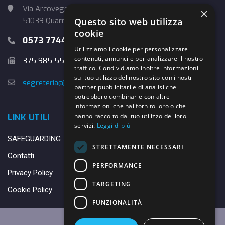
Via Arcoveggio, 4
×
Questo sito web utilizza
51039 Quarrata (PT)
cookie
0573 774457
Utilizziamo i cookie per personalizzare
contenuti, annunci e per analizzare il nostro
375 985 5526
traffico. Condividiamo inoltre informazioni
sul tuo utilizzo del nostro sito con i nostri
segreteria@danybasket.it
partner pubblicitari e di analisi che
potrebbero combinarle con altre
informazioni che hai fornito loro o che
hanno raccolto dal tuo utilizzo dei loro
LINK UTILI
servizi.
Leggi di più
SAFEGUARDING
STRETTAMENTE NECESSARI
Contatti
PERFORMANCE
Privacy Policy
TARGETING
Cookie Policy
FUNZIONALITÀ