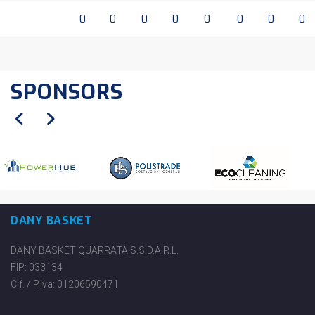
0
0
0
0
0
0
0
0
SPONSORS
DANY BASKET
DANY BASKET QUARRATA S.S.D.A.R.L.
FIP: 033134
C.f. / P.iva: 01206590471