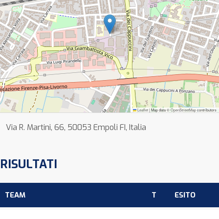
Leaflet
|
Map data ©
OpenStreetMap
contributors
Via R. Martini, 66, 50053 Empoli FI, Italia
RISULTATI
TEAM
T
ESITO