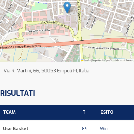
Leaflet
|
Map data ©
OpenStreetMap
contributors
Via R. Martini, 66, 50053 Empoli FI, Italia
RISULTATI
TEAM
T
ESITO
Use Basket
85
Win