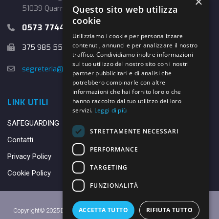
×
Questo sito web utilizza
51039 Quarrata (PT)
cookie
0573 774457
Utilizziamo i cookie per personalizzare
contenuti, annunci e per analizzare il nostro
375 985 5526
traffico. Condividiamo inoltre informazioni
sul tuo utilizzo del nostro sito con i nostri
segreteria@danybasket.it
partner pubblicitari e di analisi che
potrebbero combinarle con altre
informazioni che hai fornito loro o che
hanno raccolto dal tuo utilizzo dei loro
LINK UTILI
servizi.
Leggi di più
SAFEGUARDING
STRETTAMENTE NECESSARI
Contatti
PERFORMANCE
Privacy Policy
TARGETING
Cookie Policy
FUNZIONALITÀ
ACCETTA TUTTO
RIFIUTA TUTTO
Copyright© 2025 DANY BASKET QUARRATA S.S.D.A.R.L. -
Privacy Policy
-