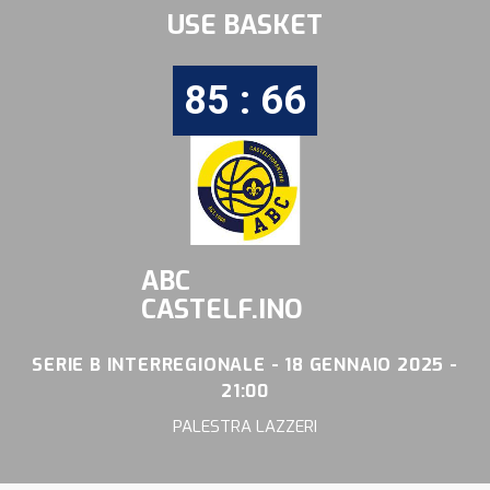
USE BASKET
85 : 66
ABC
CASTELF.INO
SERIE B INTERREGIONALE - 18 GENNAIO 2025 -
21:00
PALESTRA LAZZERI