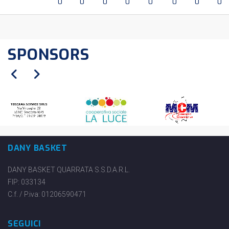
0
0
0
0
0
0
0
0
SPONSORS
DANY BASKET
DANY BASKET QUARRATA S.S.D.A.R.L.
FIP: 033134
C.f. / P.iva: 01206590471
SEGUICI