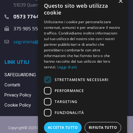
×
Questo sito web utilizza
51039 Quarrata (PT)
cookie
0573 774457
Utilizziamo i cookie per personalizzare
contenuti, annunci e per analizzare il nostro
375 985 5526
traffico. Condividiamo inoltre informazioni
sul tuo utilizzo del nostro sito con i nostri
segreteria@danybasket.it
partner pubblicitari e di analisi che
potrebbero combinarle con altre
informazioni che hai fornito loro o che
hanno raccolto dal tuo utilizzo dei loro
LINK UTILI
servizi.
Leggi di più
SAFEGUARDING
STRETTAMENTE NECESSARI
Contatti
PERFORMANCE
Privacy Policy
TARGETING
Cookie Policy
FUNZIONALITÀ
ACCETTA TUTTO
RIFIUTA TUTTO
Copyright© 2025 DANY BASKET QUARRATA S.S.D.A.R.L. -
Privacy Policy
-