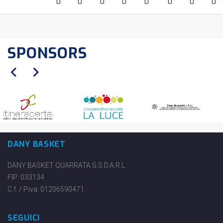
0
0
0
0
0
0
0
0
SPONSORS
DANY BASKET
DANY BASKET QUARRATA S.S.D.A.R.L.
FIP: 033134
C.f. / P.iva: 01206590471
SEGUICI