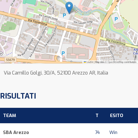
Leaflet
|
Map data ©
OpenStreetMap
contributors
Via Camillo Golgi, 30/A, 52100 Arezzo AR, Italia
RISULTATI
TEAM
T
ESITO
SBA Arezzo
74
Win