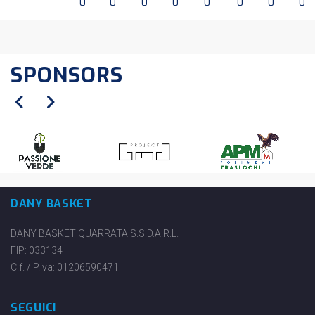
0
0
0
0
0
0
0
0
SPONSORS
DANY BASKET
DANY BASKET QUARRATA S.S.D.A.R.L.
FIP: 033134
C.f. / P.iva: 01206590471
SEGUICI