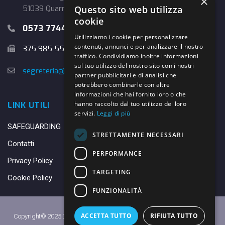
×
Questo sito web utilizza
51039 Quarrata (PT)
cookie
0573 774457
Utilizziamo i cookie per personalizzare
contenuti, annunci e per analizzare il nostro
375 985 5526
traffico. Condividiamo inoltre informazioni
sul tuo utilizzo del nostro sito con i nostri
segreteria@danybasket.it
partner pubblicitari e di analisi che
potrebbero combinarle con altre
informazioni che hai fornito loro o che
hanno raccolto dal tuo utilizzo dei loro
LINK UTILI
servizi.
Leggi di più
SAFEGUARDING
STRETTAMENTE NECESSARI
Contatti
PERFORMANCE
Privacy Policy
TARGETING
Cookie Policy
FUNZIONALITÀ
ACCETTA TUTTO
RIFIUTA TUTTO
Copyright© 2025 DANY BASKET QUARRATA S.S.D.A.R.L. -
Privacy Policy
-