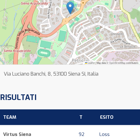
Leaflet
|
Map data ©
OpenStreetMap
contributors
Via Luciano Banchi, 8, 53100 Siena SI, Italia
RISULTATI
TEAM
T
ESITO
Virtus Siena
92
Loss