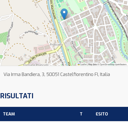
Leaflet
|
Map data ©
OpenStreetMap
contributors
Via Irma Bandiera, 3, 50051 Castelfiorentino FI, Italia
RISULTATI
TEAM
T
ESITO