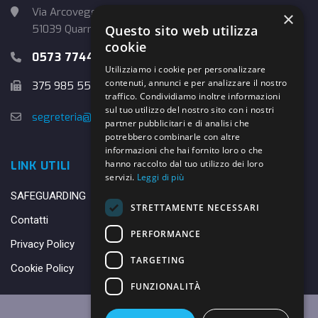
Via Arcoveggio, 4
×
Questo sito web utilizza
51039 Quarrata (PT)
cookie
0573 774457
Utilizziamo i cookie per personalizzare
contenuti, annunci e per analizzare il nostro
375 985 5526
traffico. Condividiamo inoltre informazioni
sul tuo utilizzo del nostro sito con i nostri
segreteria@danybasket.it
partner pubblicitari e di analisi che
potrebbero combinarle con altre
informazioni che hai fornito loro o che
hanno raccolto dal tuo utilizzo dei loro
LINK UTILI
servizi.
Leggi di più
SAFEGUARDING
STRETTAMENTE NECESSARI
Contatti
PERFORMANCE
Privacy Policy
TARGETING
Cookie Policy
FUNZIONALITÀ