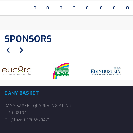
0
0
0
0
0
0
0
0
SPONSORS
DANY BASKET
DANY BASKET QUARRATA S.S.D.A.R.L.
FIP: 033134
C.f. / P.iva: 01206590471