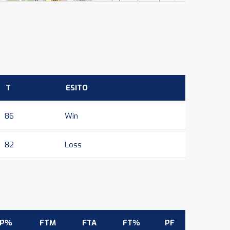
T
ESITO
86
Win
82
Loss
3P%
FTM
FTA
FT%
PF