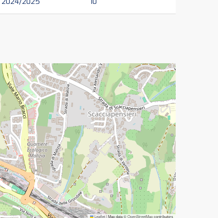
2024/2025
10
Leaflet
|
Map data ©
OpenStreetMap
contributors