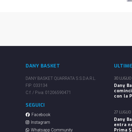
DANY BASKET
ULTIM
DANY BASKET QUARRATA S.S.D.A.R.L.
30 LUGLIO
Dany Ba
FIP: 033134
cominci
C.f. / P.iva: 01206590471
con la P
SEGUICI
27 LUGLIO
Facebook
Dany Ba
Instagram
entra n
Prima 
Whatsapp Community