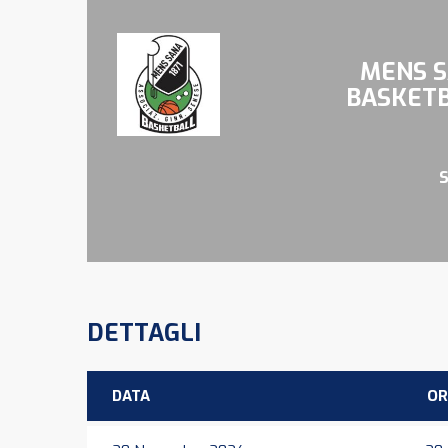
MENS 
BASKET
DETTAGLI
DATA
OR