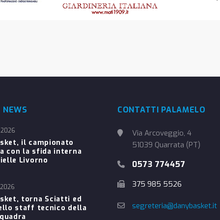
E NEWS
CONTATTI PALAMELO
 2026
Via Arcoveggio, 4
sket, il campionato
51039 Quarrata (PT)
a con la sfida interna
ielle Livorno
0573 774457
375 985 5526
 2026
sket, torna Sciatti ed
segreteria@danybasket.it
ello staff tecnico della
Squadra