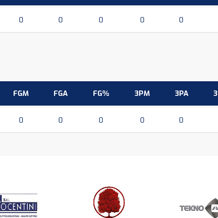
0
0
0
0
0
FGM
FGA
FG%
3PM
3PA
0
0
0
0
0