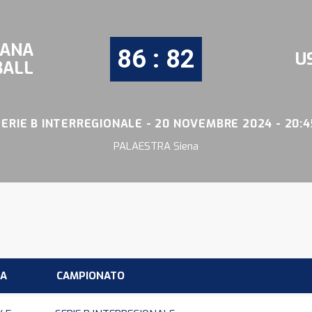
SANA
86 : 82
U
BALL
SERIE B INTERREGIONALE - 20 NOVEMBRE 2024 - 20:4
PALAESTRA Siena
A
CAMPIONATO