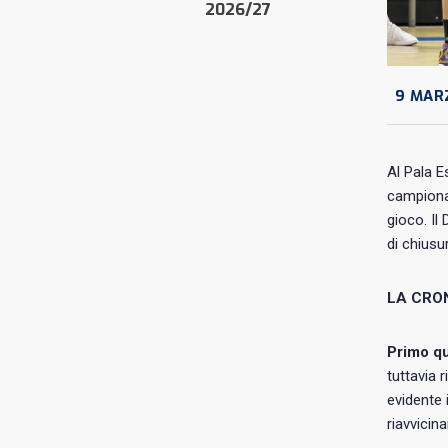
2026/27
9 MAR
Al Pala E
campionat
gioco. Il
di chiusu
LA CRO
Primo qu
tuttavia 
evidente 
riavvicin