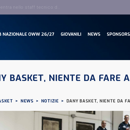
Dany Basket, torna Sciatti ed entra nello staff tecnico della Prima Squadra
B NAZIONALE OWW 26/27
GIOVANILI
NEWS
SPONSORS
Y BASKET, NIENTE DA FARE 
ASKET
>
NEWS
>
NOTIZIE
>
DANY BASKET, NIENTE DA F