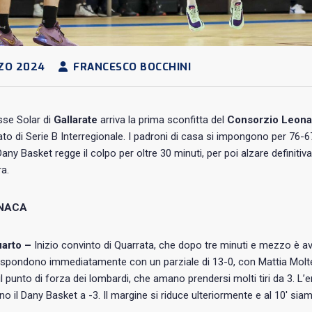
ZO 2024
FRANCESCO BOCCHINI
sse Solar di
Gallarate
arriva la prima sconfitta del
Consorzio Leonar
o di Serie B Interregionale. I padroni di casa si impongono per 76-67
 Dany Basket regge il colpo per oltre 30 minuti, per poi alzare defini
ra.
NACA
arto –
Inizio convinto di Quarrata, che dopo tre minuti e mezzo è avant
rispondono immediatamente con un parziale di 13-0, con Mattia Molteni
il punto di forza dei lombardi, che amano prendersi molti tiri da 3. L
ano il Dany Basket a -3. Il margine si riduce ulteriormente e al 10′ sia