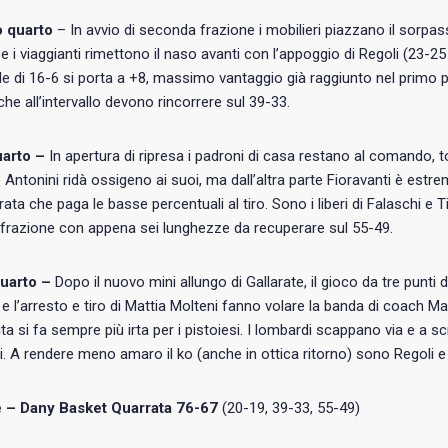
 quarto
– In avvio di seconda frazione i mobilieri piazzano il sorpas
o e i viaggianti rimettono il naso avanti con l’appoggio di Regoli (23-25
le di 16-6 si porta a +8, massimo vantaggio già raggiunto nel primo
che all’intervallo devono rincorrere sul 39-33.
arto –
In apertura di ripresa i padroni di casa restano al comando, t
). Antonini ridà ossigeno ai suoi, ma dall’altra parte Fioravanti è est
ata che paga le basse percentuali al tiro. Sono i liberi di Falaschi e 
a frazione con appena sei lunghezze da recuperare sul 55-49.
uarto –
Dopo il nuovo mini allungo di Gallarate, il gioco da tre punti d
 e l’arresto e tiro di Mattia Molteni fanno volare la banda di coach Ma
ta si fa sempre più irta per i pistoiesi. I lombardi scappano via e a scr
i. A rendere meno amaro il ko (anche in ottica ritorno) sono Regoli e 
e – Dany Basket Quarrata 76-67
(20-19, 39-33, 55-49)