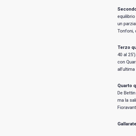
Secondo
equilibri
un parzia
Tonfoni, 
Terzo qu
40 al 25′
con Quarr
all’ultim
Quarto q
De Bettin
ma la sali
Fioravant
Gallarat