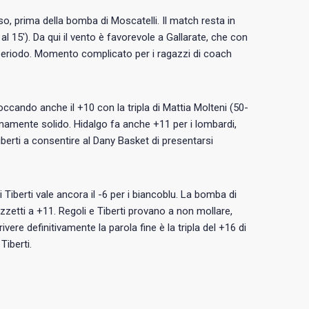
so, prima della bomba di Moscatelli. Il match resta in
 al 15′). Da qui il vento è favorevole a Gallarate, che con
 periodo. Momento complicato per i ragazzi di coach
occando anche il +10 con la tripla di Mattia Molteni (50-
remamente solido. Hidalgo fa anche +11 per i lombardi,
Tiberti a consentire al Dany Basket di presentarsi
i Tiberti vale ancora il -6 per i biancoblu. La bomba di
zzetti a +11. Regoli e Tiberti provano a non mollare,
ivere definitivamente la parola fine è la tripla del +16 di
Tiberti.