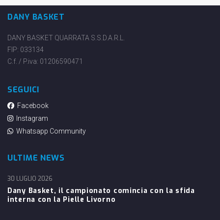
DANY BASKET
DANY BASKET QUARRATA S.S.D.A.R.L.
FIP: 033134
C.f. / P.iva: 01206590471
SEGUICI
Facebook
Instagram
Whatsapp Community
ULTIME NEWS
30 LUGLIO 2026
Dany Basket, il campionato comincia con la sfida
interna con la Pielle Livorno