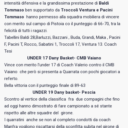
intensità difensiva e la grandissima prestazione di
Baldi
Tommaso
ben supportato da
Troccoli Ventura e Pacini
Tommaso
hanno permesso alla squadra mobiliera di vincere
con merito sul campo di Pistoia co il punteggio di 66-70, tra la
felicità di tutti i ragazzi.
Tabellini Baldi 28,Barluzzi, Bazzani , Buda, Grandi, Maka , Pacini
F, Pacini T, Rocco, Sabatini 1, Troccoli 17, Ventura 13. Coach
Tesi
UNDER 17 Dany Basket- CMB Vaiano
Vince con merito l’under 17 di Coach Valerio contro il CMB
Vaiano che però si presenta a Quarrata con pochi giocatori a
referto.
Bella vittoria con il punteggio finale di 89-63
UNDER 19 Dany basket- Pescia
Scontro al vertice della classifica fra due compagini che fino
ad oggi hanno dimostrato di fare campionato a sé stante
rispetto alle altre squadre del girone.
I quarratini anche se non al completo condotti da coach
Manfra vogliono riscattarsi della sconfitta subita nel girone di