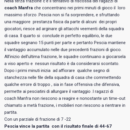
Nella terza frazione c’è il tentativo di riscossa dei ragazzi di
coach Manfra
che concentrano nei primi minuti di gioco il loro
massimo sforzo .Pescia non si fa sorprendere, e sfruttando
una maggiore prestanza fisica da parte di alcuni dei propri
giocatori, riesce ad arginare gli attacchi veementi della squadra
di casa. Il quarto si conclude in perfetto equilibrio, le due
squadre segnano 15 punti per parte e pertanto Pescia mantiene
il vantaggio accumulato nelle due precedenti frazioni di gioco.
All’inizio dell’ultima frazione, le squadre continuano a giocarsela
a viso aperto e nessun risultato è da considerarsi scontato.
Dopo i primi minuti inizia ad affiorare qualche segno di
stanchezza nelle file della squadra di casa che commettendo
qualche errore di troppo , sia in fase offensiva che difensiva,
permette ai pesciatini di allungare il vantaggio .I ragazzi di
coach Manfra non riescono a reagire e nonostante un time-out
chiamato a metà frazione, i mobilieri non riescono a rientrare in
partita.
Con un parziale di frazione di 7 -22
Pescia vince la partita con il risultato finale di 44-67