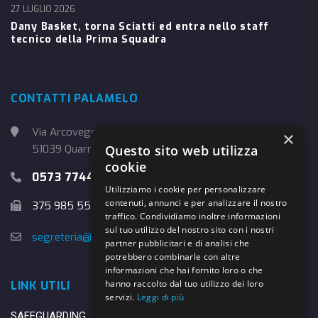
27 LUGLIO 2026
Dany Basket, torna Sciatti ed entra nello staff
tecnico della Prima Squadra
CONTATTI PALAMELO
Via Arcoveggio, 4
×
Questo sito web utilizza
51039 Quarrata (PT)
cookie
0573 774457
Utilizziamo i cookie per personalizzare
contenuti, annunci e per analizzare il nostro
375 985 5526
traffico. Condividiamo inoltre informazioni
sul tuo utilizzo del nostro sito con i nostri
segreteria@danybasket.it
partner pubblicitari e di analisi che
potrebbero combinarle con altre
informazioni che hai fornito loro o che
hanno raccolto dal tuo utilizzo dei loro
LINK UTILI
servizi.
Leggi di più
SAFEGUARDING