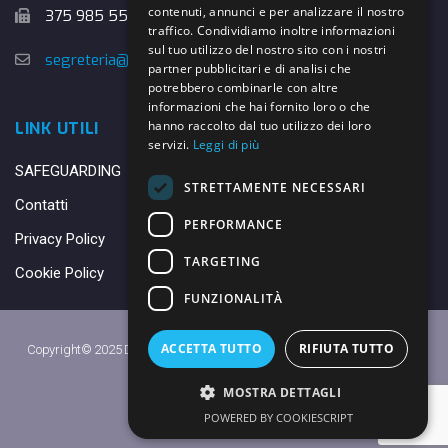
contenuti, annunci e per analizzare il nostro
375 985 5526
traffico. Condividiamo inoltre informazioni
sul tuo utilizzo del nostro sito con i nostri
segreteria@danybasket.it
partner pubblicitari e di analisi che
potrebbero combinarle con altre
informazioni che hai fornito loro o che
hanno raccolto dal tuo utilizzo dei loro
LINK UTILI
servizi.
Leggi di più
SAFEGUARDING
STRETTAMENTE NECESSARI
Contatti
PERFORMANCE
Privacy Policy
TARGETING
Cookie Policy
FUNZIONALITÀ
ACCETTA TUTTO
RIFIUTA TUTTO
Copyright© 2025 DANY BASKET QUARRATA S.S.D.A.R.L. -
Privacy Policy
-
Cookie Policy
MOSTRA DETTAGLI
Made with ♥ by
Daniele
POWERED BY COOKIESCRIPT