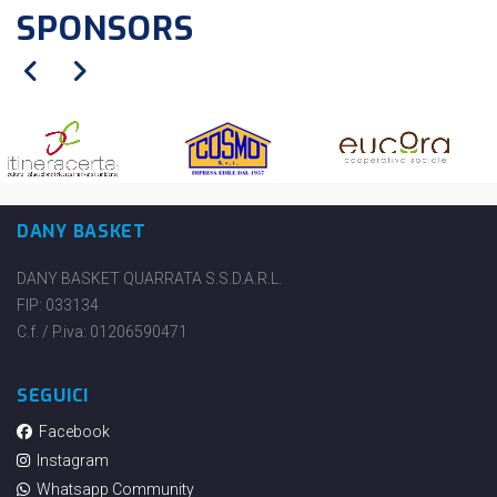
SPONSORS
DANY BASKET
DANY BASKET QUARRATA S.S.D.A.R.L.
FIP: 033134
C.f. / P.iva: 01206590471
SEGUICI
Facebook
Instagram
Whatsapp Community