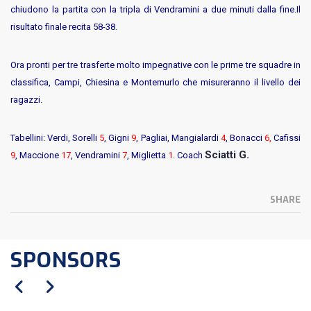
chiudono la partita con la tripla di Vendramini a due minuti dalla fine.Il
risultato finale recita 58-38.
Ora pronti per tre trasferte molto impegnative con le prime tre squadre in
classifica, Campi, Chiesina e Montemurlo che misureranno il livello dei
ragazzi.
Tabellini:
Verdi, Sorelli
5
, Gigni
9
, Pagliai, Mangialardi
4
, Bonacci
6,
Cafissi
Sciatti G.
9
, Maccione
17
, Vendramini
7
, Miglietta
1
. Coach
SHARE
SPONSORS