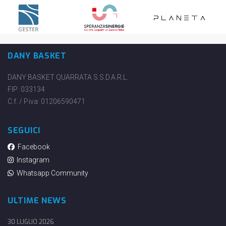
DANY BASKET
DANY BASKET QUARRATA S.S.D.A.R.L.
FIP: 033134
C.f. / P.iva: 01206590471
SEGUICI
Facebook
Instagram
Whatsapp Community
ULTIME NEWS
30 LUGLIO 2026