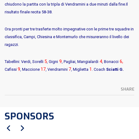
chiudono la partita con la tripla di Vendramini a due minuti dalla fine.Il
risultato finale recita 58-38.
Ora pronti per tre trasferte molto impegnative con le prime tre squadre in
classifica, Campi, Chiesina e Montemurlo che misureranno il livello dei
ragazzi.
5
9
4
6,
Tabellini:
Verdi, Sorelli
, Gigni
, Pagliai, Mangialardi
, Bonacci
9
17
7
1
Cafissi
, Maccione
, Vendramini
, Miglietta
. Coach
Sciatti G.
SHARE
SPONSORS