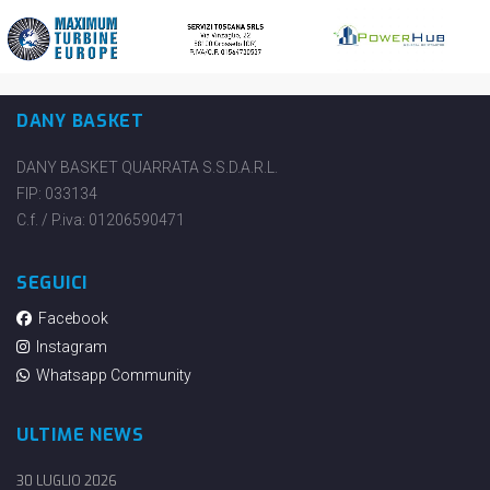
DANY BASKET
DANY BASKET QUARRATA S.S.D.A.R.L.
FIP: 033134
C.f. / P.iva: 01206590471
SEGUICI
Facebook
Instagram
Whatsapp Community
ULTIME NEWS
30 LUGLIO 2026