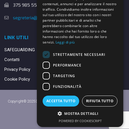
contenuti, annunci e per analizzare il nostro
375 985 5526
traffico. Condividiamo inoltre informazioni
sul tuo utilizzo del nostro sito con i nostri
segreteria@danybasket.it
partner pubblicitari e di analisi che
potrebbero combinarle con altre
informazioni che hai fornito loro o che
hanno raccolto dal tuo utilizzo dei loro
LINK UTILI
servizi.
Leggi di più
SAFEGUARDING
STRETTAMENTE NECESSARI
Contatti
PERFORMANCE
Privacy Policy
TARGETING
Cookie Policy
FUNZIONALITÀ
ACCETTA TUTTO
RIFIUTA TUTTO
Copyright© 2025 DANY BASKET QUARRATA S.S.D.A.R.L. -
Privacy Policy
-
Cookie Policy
MOSTRA DETTAGLI
Made with ♥ by
Daniele
POWERED BY COOKIESCRIPT