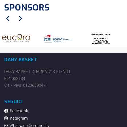
SPONSORS
DANY BASKET
DANY BASKET QUARRATA S.S.D.A.R.L.
FIP: 033134
C.f. / P.iva: 01206590471
SEGUICI
Facebook
Instagram
Whatsapp Community