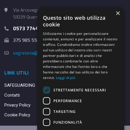
Via Arcoveggio, 4
×
51039 Quarrata (PT)
Questo sito web utilizza
cookie
0573 774457
Utilizziamo i cookie per personalizzare
contenuti, annunci e per analizzare il nostro
375 985 5526
traffico. Condividiamo inoltre informazioni
sul tuo utilizzo del nostro sito con i nostri
segreteria@danybasket.it
partner pubblicitari e di analisi che
potrebbero combinarle con altre
informazioni che hai fornito loro o che
hanno raccolto dal tuo utilizzo dei loro
LINK UTILI
servizi.
Leggi di più
SAFEGUARDING
STRETTAMENTE NECESSARI
Contatti
PERFORMANCE
Privacy Policy
TARGETING
Cookie Policy
FUNZIONALITÀ