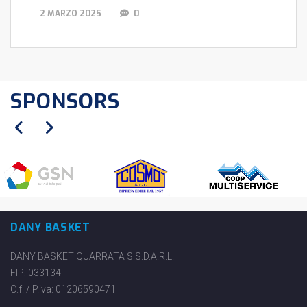
2 MARZO 2025
0
SPONSORS
DANY BASKET
DANY BASKET QUARRATA S.S.D.A.R.L.
FIP: 033134
C.f. / P.iva: 01206590471