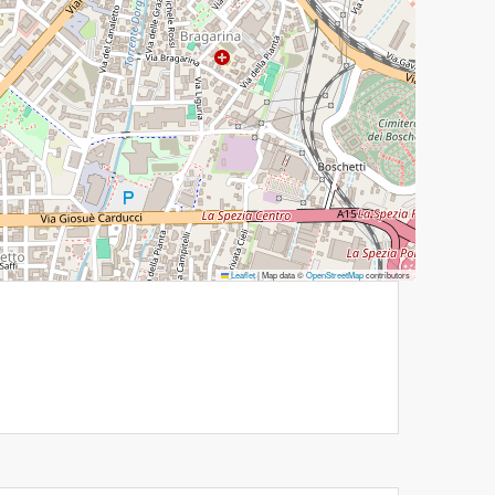
Leaflet
|
Map data ©
OpenStreetMap
contributors