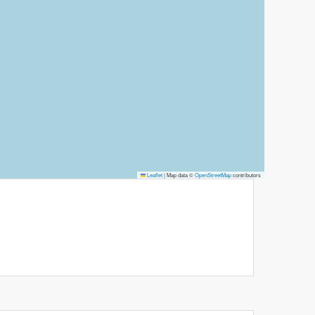
Leaflet
|
Map data ©
OpenStreetMap
contributors