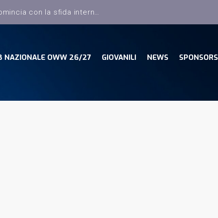
Dany Basket, il campionato comincia con la sfida interna con la Pielle Livorno
B NAZIONALE OWW 26/27
GIOVANILI
NEWS
SPONSORS