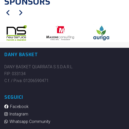
SPONSORS
DANY BASKET
DANY BASKET QUARRATA S.S.D.A.R.L.
FIP: 033134
C.f. / P.iva: 01206590471
SEGUICI
Facebook
Instagram
Whatsapp Community