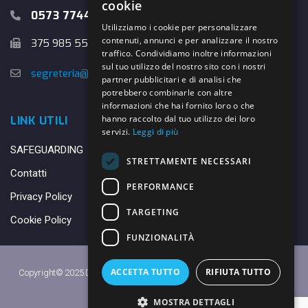
cookie
0573 774457
Utilizziamo i cookie per personalizzare
contenuti, annunci e per analizzare il nostro
375 985 5526
traffico. Condividiamo inoltre informazioni
sul tuo utilizzo del nostro sito con i nostri
segreteria@danybasket.it
partner pubblicitari e di analisi che
potrebbero combinarle con altre
informazioni che hai fornito loro o che
hanno raccolto dal tuo utilizzo dei loro
LINK UTILI
servizi.
Leggi di più
SAFEGUARDING
STRETTAMENTE NECESSARI
Contatti
PERFORMANCE
Privacy Policy
TARGETING
Cookie Policy
FUNZIONALITÀ
ACCETTA TUTTO
RIFIUTA TUTTO
Copyright© 2025 DANY BASKET QUARRATA S.S.D.A.R.L. -
Privacy Policy
-
Cookie Policy
MOSTRA DETTAGLI