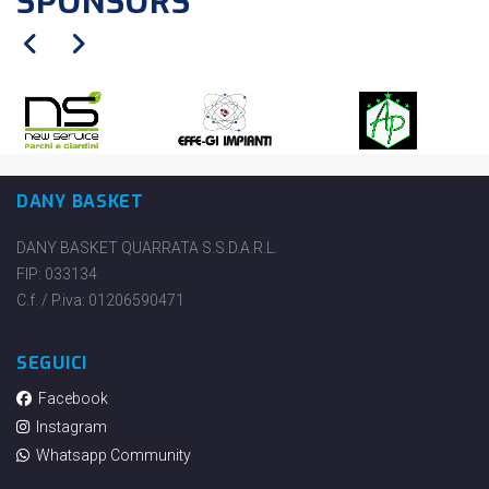
SPONSORS
DANY BASKET
DANY BASKET QUARRATA S.S.D.A.R.L.
FIP: 033134
C.f. / P.iva: 01206590471
SEGUICI
Facebook
Instagram
Whatsapp Community