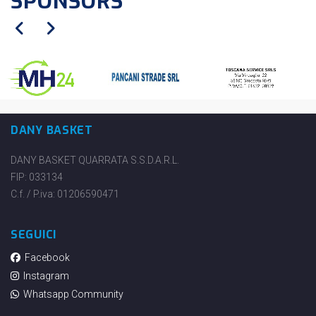
SPONSORS
DANY BASKET
DANY BASKET QUARRATA S.S.D.A.R.L.
FIP: 033134
C.f. / P.iva: 01206590471
SEGUICI
Facebook
Instagram
Whatsapp Community