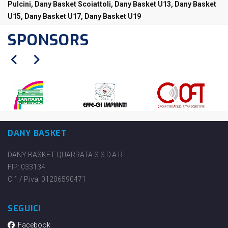
Pulcini, Dany Basket Scoiattoli, Dany Basket U13, Dany Basket
U15, Dany Basket U17, Dany Basket U19
SPONSORS
DANY BASKET
DANY BASKET QUARRATA S.S.D.A.R.L.
FIP: 033134
C.f. / P.iva: 01206590471
SEGUICI
Facebook