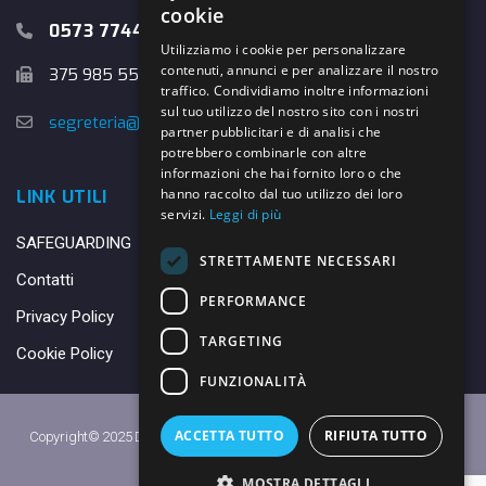
cookie
0573 774457
Utilizziamo i cookie per personalizzare
contenuti, annunci e per analizzare il nostro
375 985 5526
traffico. Condividiamo inoltre informazioni
sul tuo utilizzo del nostro sito con i nostri
segreteria@danybasket.it
partner pubblicitari e di analisi che
potrebbero combinarle con altre
informazioni che hai fornito loro o che
hanno raccolto dal tuo utilizzo dei loro
LINK UTILI
servizi.
Leggi di più
SAFEGUARDING
STRETTAMENTE NECESSARI
Contatti
PERFORMANCE
Privacy Policy
TARGETING
Cookie Policy
FUNZIONALITÀ
ACCETTA TUTTO
RIFIUTA TUTTO
Copyright© 2025 DANY BASKET QUARRATA S.S.D.A.R.L. -
Privacy Policy
-
Cookie Policy
MOSTRA DETTAGLI