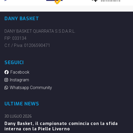
DANY BASKET
DANY BASKET QUARRATA S.S.D.A.R.L.
FIP: 033134
C.f. / P.iva: 01206590471
SEGUICI
Facebook
Instagram
Whatsapp Community
ULTIME NEWS
30 LUGLIO 2026
Dany Basket, il campionato comincia con la sfida
interna con la Pielle Livorno