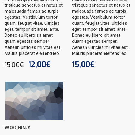
tristique senectus et netus et
tristique senectus et netus et
malesuada fames ac turpis
malesuada fames ac turpis
egestas. Vestibulum tortor
egestas. Vestibulum tortor
quam, feugiat vitae, ultricies
quam, feugiat vitae, ultricies
eget, tempor sit amet, ante.
eget, tempor sit amet, ante.
Donec eu libero sit amet
Donec eu libero sit amet
quam egestas semper.
quam egestas semper.
Aenean ultricies mi vitae est.
Aenean ultricies mi vitae est.
Mauris placerat eleifend leo.
Mauris placerat eleifend leo.
Il
Il
12,00
€
15,00
€
15,00
€
prezzo
prezzo
originale
attuale
era:
è:
15,00€.
12,00€.
WOO NINJA