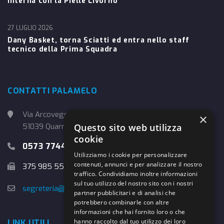
interna con la Pielle Livorno
27 LUGLIO 2026
Dany Basket, torna Sciatti ed entra nello staff
tecnico della Prima Squadra
CONTATTI PALAMELO
Via Arcoveggio, 4
×
51039 Quarrata (PT)
Questo sito web utilizza
cookie
0573 774457
Utilizziamo i cookie per personalizzare
contenuti, annunci e per analizzare il nostro
375 985 5526
traffico. Condividiamo inoltre informazioni
sul tuo utilizzo del nostro sito con i nostri
segreteria@danybasket.it
partner pubblicitari e di analisi che
potrebbero combinarle con altre
informazioni che hai fornito loro o che
hanno raccolto dal tuo utilizzo dei loro
LINK UTILI