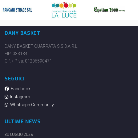
DANY BASKET
DANY BASKET QUARRATA S.S.D.A.R.L.
FIP: 033134
C.f. / P.iva: 01206590471
SEGUICI
Facebook
Instagram
Whatsapp Community
ULTIME NEWS
30 LUGLIO 2026