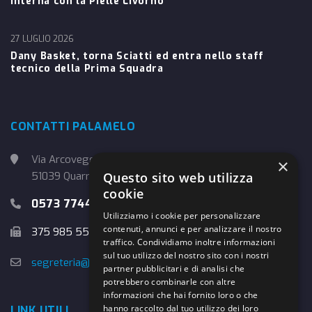
interna con la Pielle Livorno
27 LUGLIO 2026
Dany Basket, torna Sciatti ed entra nello staff
tecnico della Prima Squadra
CONTATTI PALAMELO
Via Arcoveggio, 4
×
51039 Quarrata (PT)
Questo sito web utilizza
cookie
0573 774457
Utilizziamo i cookie per personalizzare
contenuti, annunci e per analizzare il nostro
375 985 5526
traffico. Condividiamo inoltre informazioni
sul tuo utilizzo del nostro sito con i nostri
segreteria@danybasket.it
partner pubblicitari e di analisi che
potrebbero combinarle con altre
informazioni che hai fornito loro o che
hanno raccolto dal tuo utilizzo dei loro
LINK UTILI