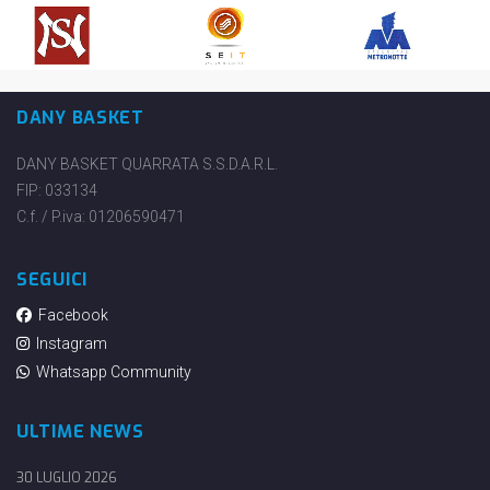
DANY BASKET
DANY BASKET QUARRATA S.S.D.A.R.L.
FIP: 033134
C.f. / P.iva: 01206590471
SEGUICI
Facebook
Instagram
Whatsapp Community
ULTIME NEWS
30 LUGLIO 2026