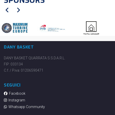
SPONSORS
DANY BASKET
DANY BASKET QUARRATA S.S.D.A.R.L.
FIP: 033134
C.f. / P.iva: 01206590471
SEGUICI
Facebook
Instagram
Whatsapp Community