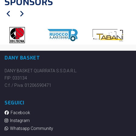
SPONSORS
DANY BASKET
DANY BASKET QUARRATA S.S.D.A.R.L.
FIP: 033134
C.f. / P.iva: 01206590471
SEGUICI
Facebook
Instagram
Whatsapp Community